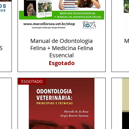
Manual de Odontologia
Visualização rápida
M
S
Felina + Medicina Felina
Essencial
Esgotado
ESGOTADO