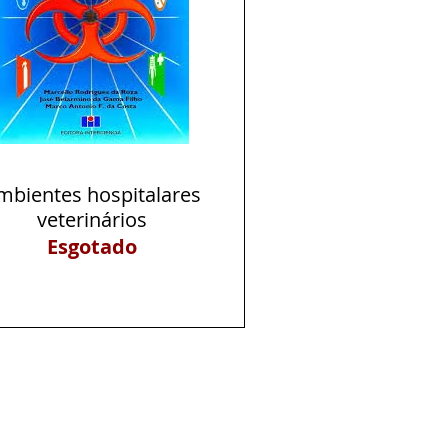
mbientes hospitalares
Visualização rápida
veterinários
Esgotado