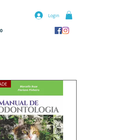
Login
TO
S
ADE