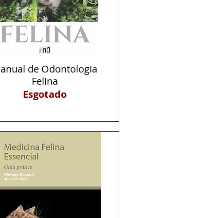
anual de Odontologia
Visualização rápida
Felina
Esgotado