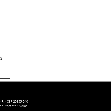
os
- RJ - CEP 25955-540
dutos: até 15 dias