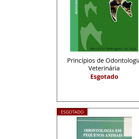
Princípios de Odontologi
Visualização rápida
Veterinária
Esgotado
ESGOTADO