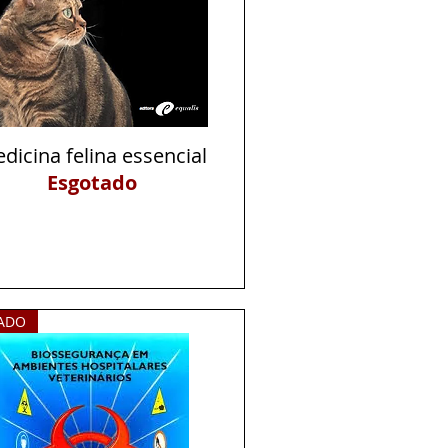
dicina felina essencial
Visualização rápida
Esgotado
ADO