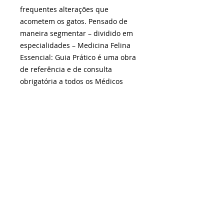
frequentes alterações que
acometem os gatos. Pensado de
maneira segmentar – dividido em
especialidades – Medicina Felina
Essencial: Guia Prático é uma obra
de referência e de consulta
obrigatória a todos os Médicos
Veterinários que atendem
pequenos animais, pois sistematiza
o acesso à consulta rápida e
eficiente nas mais diversas
situações.
IDIOMA: PORTUGUÊS
Autores: Marcello R. da Roza e
Giovana Mazzotti
INFORMAÇÕES DO PRODUTO