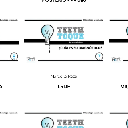
POSTERIOR - video
03:04
03:11
Marcello Roza
A
LRDF
MI