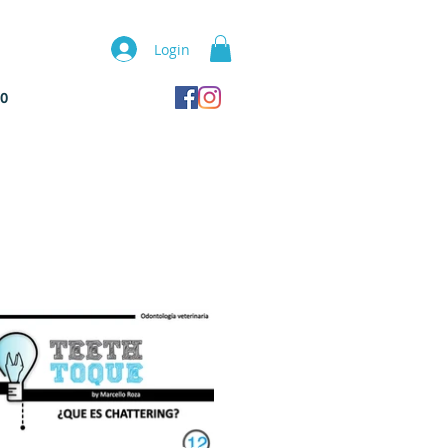
Login
TO