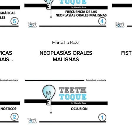
04:19
02:44
Marcello Roza
ICAS
NEOPLASÍAS ORALES
FIS
AIS -
MALIGNAS
03:24
03:18