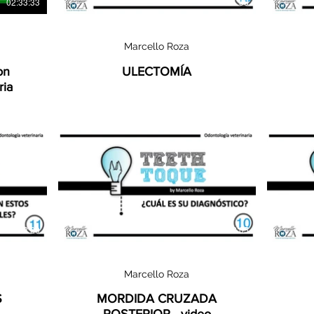
02:33:33
01:38
Marcello Roza
on
ULECTOMÍA
ria
02:20
02:05
Marcello Roza
S
MORDIDA CRUZADA