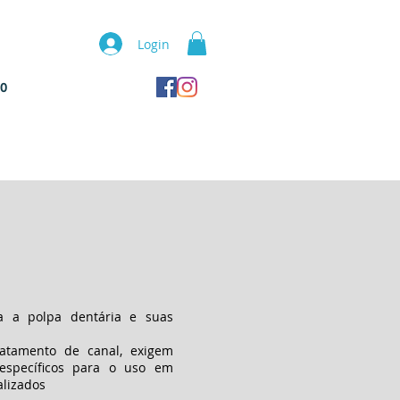
Login
TO
OS
a a polpa dentária e suas
ratamento de canal, exigem
 específicos para o uso em
alizados