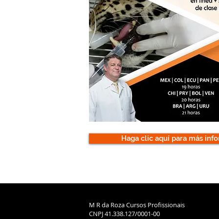
Haga clic aquí para más inf
M R da Roza Cursos Profissionais
CNPJ 41.338.127/0001-00