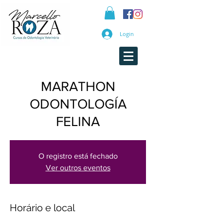
Login
MARATHON
ODONTOLOGÍA
FELINA
O registro está fechado
Ver outros eventos
Horário e local