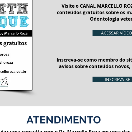
Visite o CANAL MARCELLO ROZ
conteúdos gratuitos sobre os m
Odontologia veter
ACESSAR VÍDEO
Inscreva-se como membro do sit
avisos sobre conteúdos novos,
INSCREVA-SE
ATENDIMENTO
dar uma consulta com o Dr. Marcello Roza em uma das c