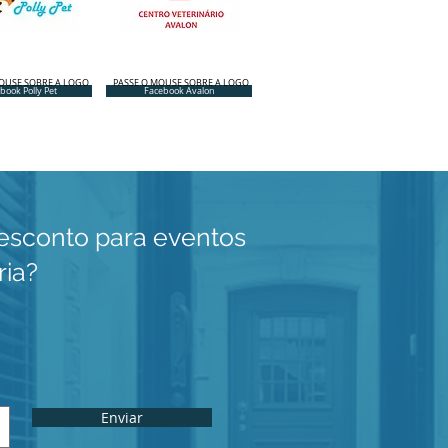
OUSE SOBRE A LOGO
PASSE O MOUSE SOBRE A LOGO
book Polly Pet
Facebook Avalon
esconto para eventos
ria?
Enviar