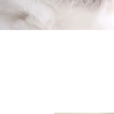
ATENDIMENTO
CLÍNICO
Veja o que o Dr Marcello
pode fazer pelo seu melhor
amigo e onde atende
Saiba mais