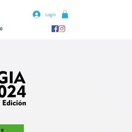
Login
TO
IS