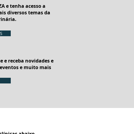
A e tenha acesso
a
ais diversos temas
da
inária.
S
e e receba
novidades e
 eventos e muito mais
línicas abaixo.