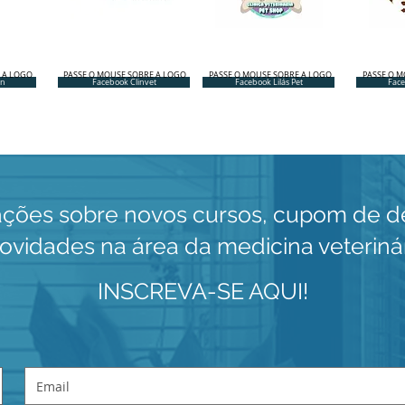
 A LOGO
PASSE O MOUSE SOBRE A LOGO
PASSE O MOUSE SOBRE A LOGO
PASSE O M
en
Facebook Clinvet
Facebook Lilás Pet
Face
ações sobre novos cursos, cupom de d
ovidades na área da medicina veteriná
INSCREVA-SE AQUI!