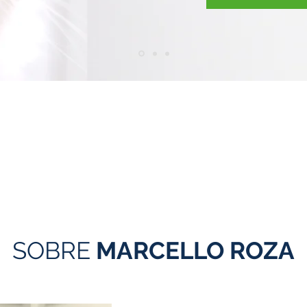
CURSOS E
LIVROS
TREINAMENTOS
PUBLICADOS
Conheça e compre os
Fique por dentro dos
livros publicados pelo D
cursos
ministrados pelo
Marcello
Dr. Marcello
Saiba mais
Saiba mais
SOBRE
MARCELLO ROZA